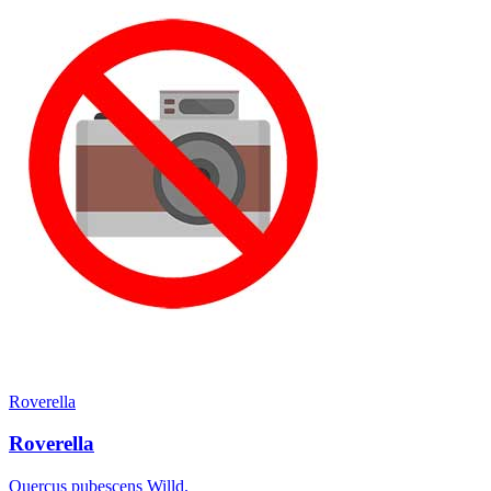
Roverella
Roverella
Quercus pubescens Willd.