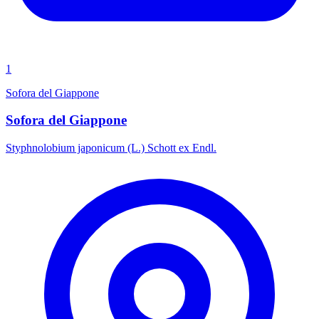
1
Sofora del Giappone
Sofora del Giappone
Styphnolobium japonicum (L.) Schott ex Endl.