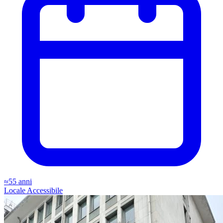
≈55 anni
Locale
Accessibile